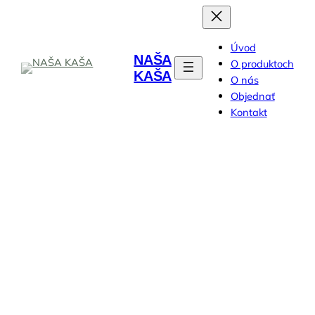
Prejsť
na
obsah
Úvod
NAŠA
O produktoch
KAŠA
O nás
Objednať
Kontakt