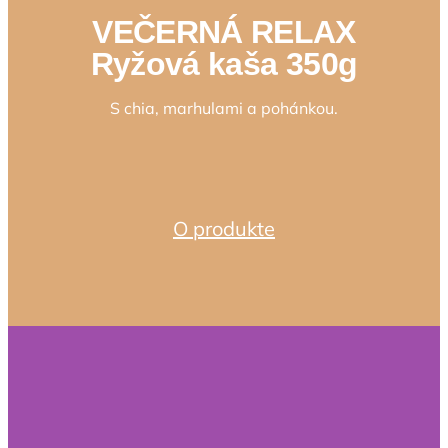
VEČERNÁ RELAX
Ryžová kaša 350g
S chia, marhulami a pohánkou.
O produkte